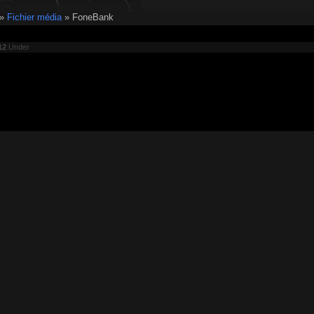
»
Fichier média
»
FoneBank
12
Under