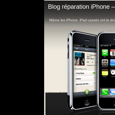
Blog réparation iPhone –
Même les iPhone, iPad cassés ont le dro